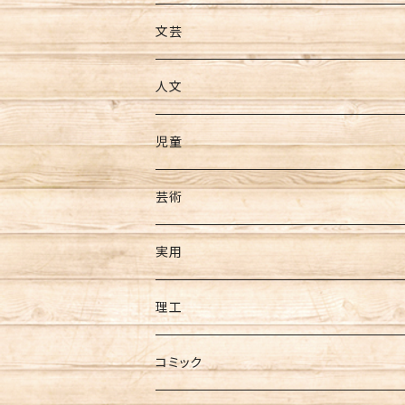
文芸
人文
児童
芸術
実用
理工
コミック