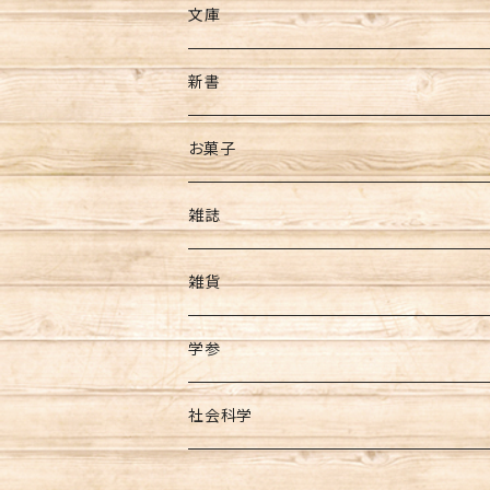
文庫
新書
お菓子
芋ようかん
雑誌
雑貨
学参
社会科学