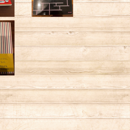
と／半藤
子