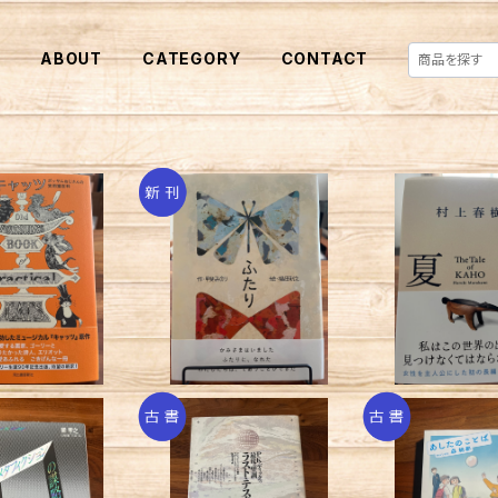
E
ABOUT
CATEGORY
CONTACT
キャッツ
ふたり
夏帆/村上
¥1,650
¥1,540
¥2,86
SOLD OUT
ィクションの謀略
あしたのことば