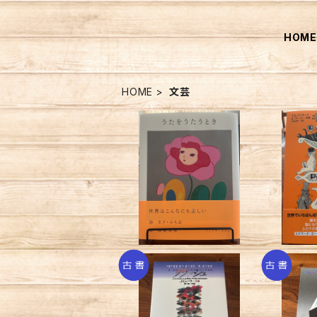
HOM
HOME
文芸
うたをうたうとき
¥2,420
クラッシュ／Ｊ・Ｇ・バラ
メタフ