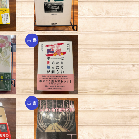
¥440
て /星
本は眺めたり触ったりが
弘
楽しい／青山南
¥440
紀の100
ニッポン地下観光ガイド
夏央
／小島健一・栗原亨・小
¥330
林哲朗・津村匡