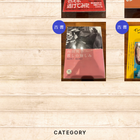
向田邦子 暮しの愉し
インテ
み／向田邦子 向田和
¥550
子
CATEGORY