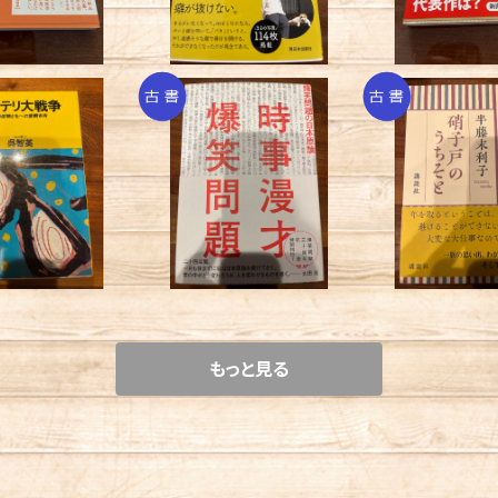
リ大戦争／呉智英
時事漫才／爆笑問題
硝子戸のうちそ
末利
¥550
¥550
¥330
もっと見る