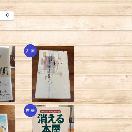
春樹
フィリップ・Ｋ・ディックの
世界／ポール・ウィリア
0
¥2,970
ムズ
／森絵都
消える本屋/山田淳夫