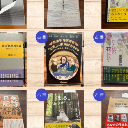
／巽孝之
P.K.ディックの最後の聖
¥1,430
¥220
訓 ラスト・テスタメン
¥1,540
ト／グレッグ・リックマン
編著
訳」風雲録/宮田
超激辛爆笑鼎談「出版」
ひと枝の花に似
昇
に未来はあるか？
野富
¥440
¥440
¥550
記/吾妻ひでお
まるありがとう/養老孟
新潮文庫20世
司
冊/関川
¥660
¥220
¥330