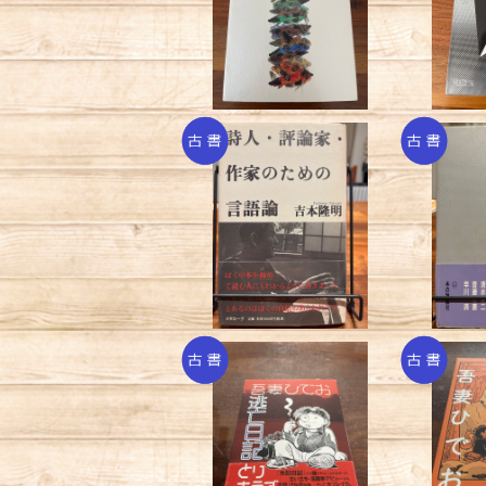
ード
¥880
詩人、評論家・作家のた
戦後「翻
めの言語論/吉本隆明
¥440
逃亡日記/吾妻ひでお
失踪日
¥660