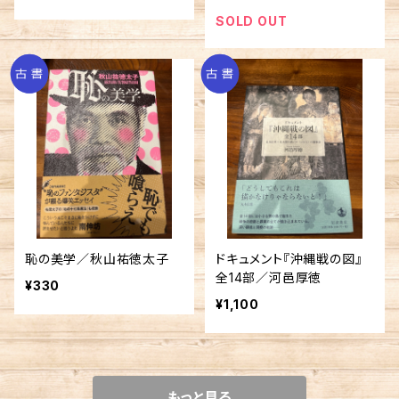
SOLD OUT
恥の美学／秋山祐徳太子
ドキュメント『沖縄戦の図』
全14部／河邑厚徳
¥330
¥1,100
もっと見る