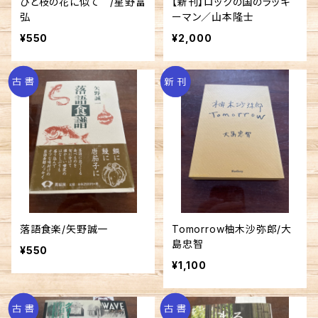
ひと枝の花に似て /星野富
【新刊】ロックの国のラッキ
弘
ーマン／山本隆士
¥550
¥2,000
落語食楽/矢野誠一
Tomorrow柚木沙弥郎/大
島忠智
¥550
¥1,100