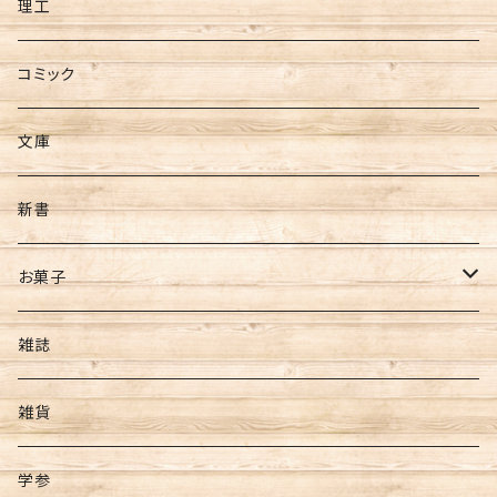
理工
コミック
文庫
新書
お菓子
芋ようかん
雑誌
雑貨
学参