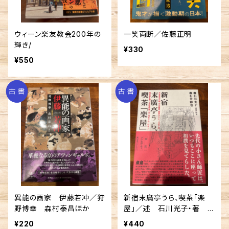
ウィーン楽友教会200年の
一笑両断／佐藤正明
輝き/
¥330
¥550
異能の画家 伊藤若冲／狩
新宿末廣亭うら、喫茶「楽
野博幸 森村泰昌ほか
屋」／述 石川光子・著
石井徹也
¥220
¥440