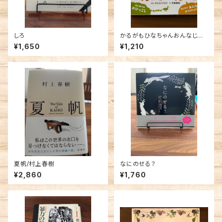
しろ
かるがもひなちゃんおんなじお
んなじ／かんちくたかこ 箕輪
¥1,650
¥1,210
義隆 【サイン本】
夏帆/村上春樹
なにのせる？
¥2,860
¥1,760