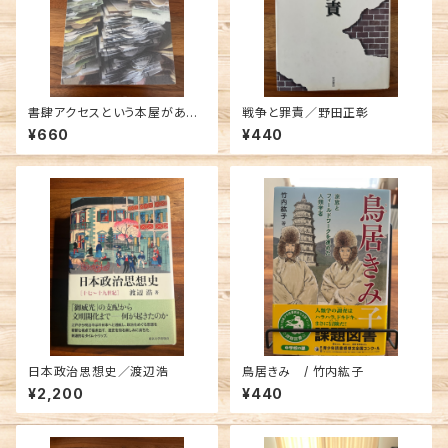
書肆アクセスという本屋があっ
戦争と罪責／野田正彰
た／岡崎武志・柴田信・安倍甲
¥660
¥440
編
日本政治思想史／渡辺浩
鳥居きみ / 竹内紘子
¥2,200
¥440