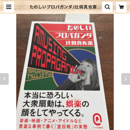
たのしいプロパガンダ/辻田真佐憲 |
おいもとほん talking book（トーキ
ング ブック）