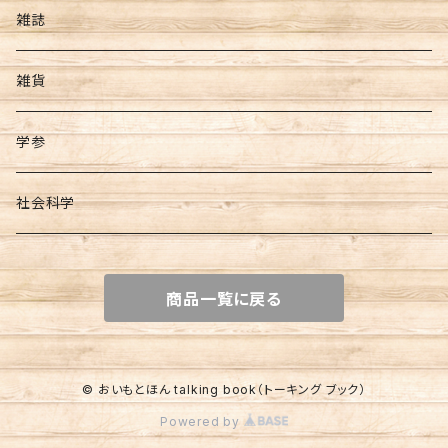
芋ようかん
雑誌
雑貨
学参
社会科学
商品一覧に戻る
© おいもとほん talking book（トーキング ブック）
Powered by