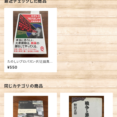
最近チェックした商品
たのしいプロパガンダ/辻田真佐
憲
¥550
同じカテゴリの商品