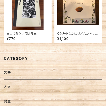
暴力の哲学／酒井隆史
くるみのなかには／たかおゆう
こ
¥770
¥1,100
CATEGORY
文芸
人文
児童